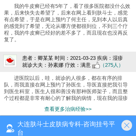
我的牛皮癣已经有5年了，看了很多医院都没什么效
果，后来快失去希望了，后来在网上看到肤斗士，感觉
有点希望，于是在网上预约了何主任，见到本人以后真
的感觉到了希望，无论从哪方便都很到位，不到三个疗
程，我的牛皮癣已经好的差不多了，而且现在也没再反
复了。
患者：卿某某
时间：2021-03-23
疾病：湿疹
就诊大夫：孙素娜
疗效：满意
（275人）
进医院以后，哇，就诊的人很多，都在有序的排
队，而我直接在网上预约了孙医生，导医直接把我引导
到医生科室，医生人很和善没有那种医师架子，而且整
个过程都是非常有耐心的了解我的病情，现在我的湿疹
不再反复了。
查看更多治病经验>>
分享看病心得,交流就医经历,传递信心!
大连肤斗士皮肤病专科-咨询挂号平
首页
医院简介
预约挂号
来院路线
台