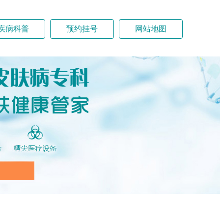
疾病科普
预约挂号
网站地图
白癜风
银屑病
手足癣
胎记
色斑(祛斑)
医院新闻
疤痕