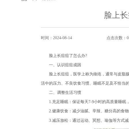
脸上长
时间：2024-08-14
点击次数：
0
脸上长痘痘了怎么办?
一、认识痘痘成因
脸上长痘痘，医学上称为痤疮，通常与皮脂腺
活中的压力、不良饮食习惯、睡眠不足及不恰当
二、调整生活习惯
1.充足睡眠：保证每天7-9小时的高质量睡眠
2.健康饮食：减少油腻、辛辣、糖分高的食物
3.减压放松：通过运动、冥想、瑜伽等方式减