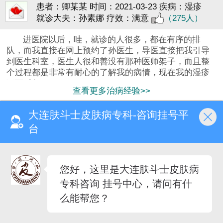
患者：卿某某
时间：2021-03-23
疾病：湿疹
就诊大夫：孙素娜
疗效：满意
（275人）
进医院以后，哇，就诊的人很多，都在有序的排
队，而我直接在网上预约了孙医生，导医直接把我引导
到医生科室，医生人很和善没有那种医师架子，而且整
个过程都是非常有耐心的了解我的病情，现在我的湿疹
不再反复
查看更多治病经验>>
分享看病心得,交流就医经历,传递信心!
大连肤斗士皮肤病专科-咨询挂号平
首页
医院简介
预约挂号
来院路线
台
您好，这里是大连肤斗士皮肤病
专科咨询 挂号中心，请问有什
健康热线：
13162109200
么能帮您？
医院地址：大连市中山区昆明街92、94、96、82号。
备案号：辽ICP备2023007572号-5