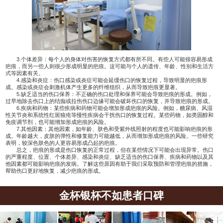
3.个体差异：每个人的身体对伤害的恢复方式都有所不同。有些人可能很容易形成
疤痕，而另一些人则很少形成明显的疤痕。这可能与个人的遗传、年龄、性别和生活方
式等因素有关。
4.感染和炎症：伤口感染或炎症可能会延缓伤口的恢复过程，导致明显的疤痕形
成。感染或炎症会刺激机体产生更多的纤维组织，从而导致疤痕更显著。
5.缺乏适当的伤口保养：不正确的伤口处理和保养可能会导致疤痕的形成。例如，
过早地除去伤口上的结痂或拉伤伤口边缘可能会破坏伤口的恢复，并导致疤痕的形成。
6.疾病和药物：某些疾病和药物可能会增加形成疤痕的风险。例如，糖尿病、风湿
性关节炎和系统性红斑狼疮等慢性疾病会干扰伤口的恢复过程。某些药物，如类固醇和
免疫调节剂，也可能增加形成疤痕的风险。
7.其他因素：其他因素，如年龄、肤色和受紫外线照射的程度也可能影响疤痕的形
成。年龄越大，皮肤的弹性和修复能力可能越低，从而增加形成疤痕的风险。一些研究
表明，较深色肤色的人更容易形成凸起的疤痕。
总之，疤痕的形成是伤口恢复的正常过程，但在某些情况下可能会出现异常。伤口
的严重程度、位置、个体差异、感染和炎症、缺乏适当的伤口保养、疾病和药物以及其
他因素都可能影响疤痕的发病。了解这些原因有助于我们采取预防和管理疤痕的措施，
帮助伤口更好地恢复，减少疤痕的形成。
金杯银杯不如患者口碑